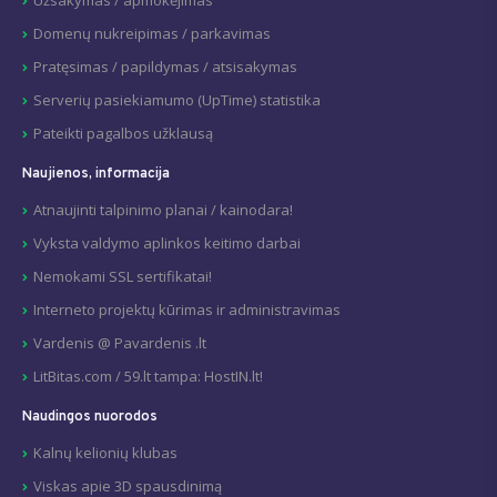
Užsakymas / apmokėjimas
Domenų nukreipimas / parkavimas
Pratęsimas / papildymas / atsisakymas
Serverių pasiekiamumo (UpTime) statistika
Pateikti pagalbos užklausą
Naujienos, informacija
Atnaujinti talpinimo planai / kainodara!
Vyksta valdymo aplinkos keitimo darbai
Nemokami SSL sertifikatai!
Interneto projektų kūrimas ir administravimas
Vardenis @ Pavardenis .lt
LitBitas.com / 59.lt tampa: HostIN.lt!
Naudingos nuorodos
Kalnų kelionių klubas
Viskas apie 3D spausdinimą