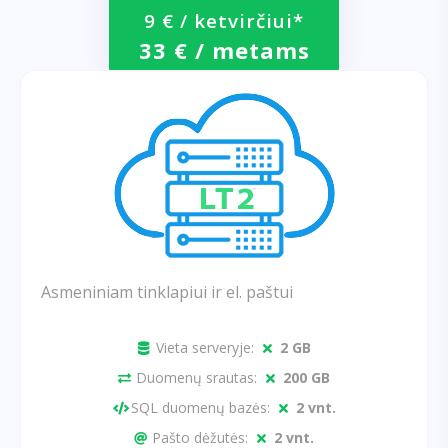
9 € / ketvirčiui*
33 € / metams
Asmeniniam tinklapiui ir el. paštui
Vieta serveryje:
2 GB
Duomenų srautas:
200 GB
SQL duomenų bazės:
2 vnt.
Pašto dėžutės:
2 vnt.