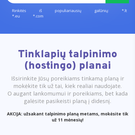
Rinkitės iš populiariausių galūnių: *.lt
*.eu *.com
Tinklapių talpinimo
(hostingo) planai
Išsirinkite Jūsų poreikiams tinkamą planą ir
mokėkite tik už tai, kiek realiai naudojate.
O augant lankomumui ir poreikiams, bet kada
galėsite pasikeisti planą į didesnį.
AKCIJA: užsakant talpinimo planą metams, mokėsite tik
už 11 mėnesių!