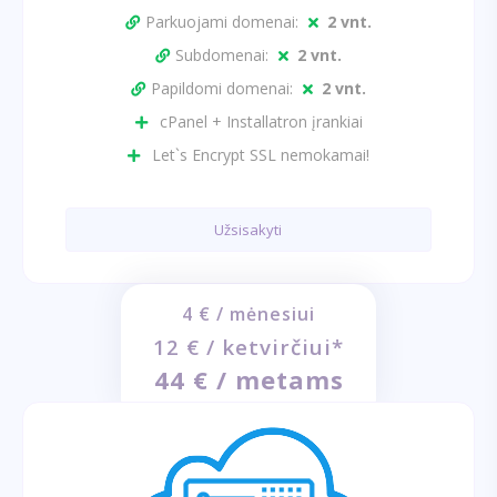
Parkuojami domenai:
2 vnt.
Subdomenai:
2 vnt.
Papildomi domenai:
2 vnt.
cPanel + Installatron įrankiai
Let`s Encrypt SSL nemokamai!
Užsisakyti
4 € / mėnesiui
12 € / ketvirčiui*
44 € / metams