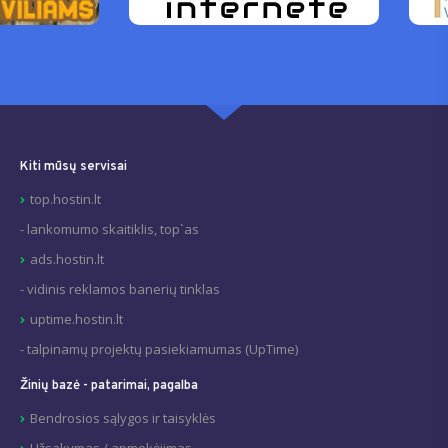
Kiti mūsų servisai
top.hostin.lt
- lankomumo skaitiklis, top`as
ads.hostin.lt
- vidinis reklamos banerių tinklas
uptime.hostin.lt
- talpinamų projektų pasiekiamumas (UpTime)
Žinių bazė - patarimai, pagalba
Bendrosios sąlygos ir taisyklės