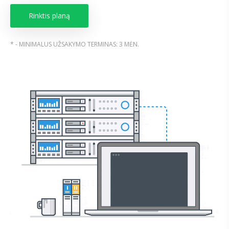
Rinktis planą
* - MINIMALUS UŽSAKYMO TERMINAS: 3 MĖN.