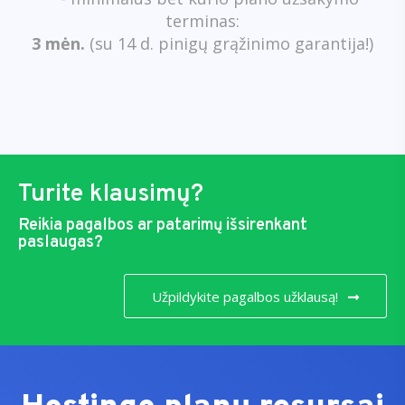
terminas:
3 mėn.
(su 14 d. pinigų grąžinimo garantija!)
Turite klausimų?
Reikia pagalbos ar patarimų išsirenkant
paslaugas?
Užpildykite pagalbos užklausą!