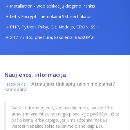
Installatron - web aplikacijų diegimo įrankis
Let`s Encrypt - nemokami SSL sertifikatai
PHP, Python, Ruby, Git, Node.js, CRON, SSH
24 / 7 / 365 priežiūra, kasdieniai BackUP`ai
Naujienos, informacija
Atnaujinti tinklapių talpinimo planai /
2023-01-15
kainodara
Sveiki, Informuojame, kad nuo šių metų sausio 15 d.
atnaujinti visi mūsų hostingo planai - jie padidėjo, už tą
pačia kainą, arba atpigo, jei Jums užtenka mažiau
vietos! Nebeliko tokio talpinimo plano kaip LT0