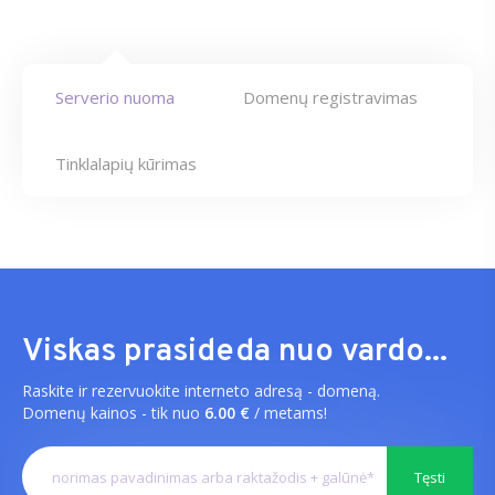
Serverio nuoma
Domenų registravimas
Tinklalapių kūrimas
Viskas prasideda nuo vardo...
Raskite ir rezervuokite interneto adresą - domeną.
Domenų kainos - tik nuo
6.00 €
/ metams!