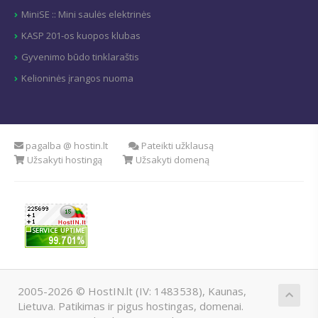
MiniSE :: Mini saulės elektrinės
KASP 201-os kuopos klubas
Gyvenimo būdo tinklaraštis
Kelioninės įrangos nuoma
pagalba @ hostin.lt
Pateikti užklausą
Užsakyti hostingą
Užsakyti domeną
2005-2026 © HostIN.lt (IV: 1483538), Kaunas,
Lietuva. Patikimas ir pigus hostingas, domenai.