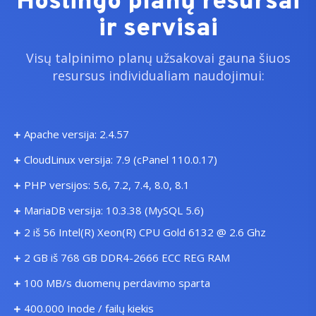
Hostingo planų resursai
ir servisai
Visų talpinimo planų užsakovai gauna šiuos
resursus individualiam naudojimui:
Apache versija: 2.4.57
CloudLinux versija: 7.9 (cPanel 110.0.17)
PHP versijos: 5.6, 7.2, 7.4, 8.0, 8.1
MariaDB versija: 10.3.38 (MySQL 5.6)
2 iš 56 Intel(R) Xeon(R) CPU Gold 6132 @ 2.6 Ghz
2 GB iš 768 GB DDR4-2666 ECC REG RAM
100 MB/s duomenų perdavimo sparta
400.000 Inode / failų kiekis