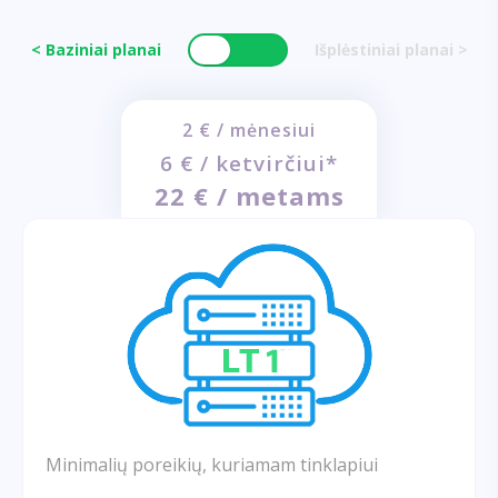
< Baziniai planai
Išplėstiniai planai >
2 € / mėnesiui
6 € / ketvirčiui*
22 € / metams
Minimalių poreikių, kuriamam tinklapiui