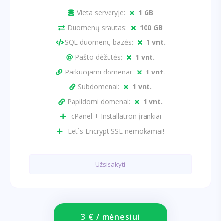
Vieta serveryje:
1 GB
Duomenų srautas:
100 GB
SQL duomenų bazės:
1 vnt.
Pašto dėžutės:
1 vnt.
Parkuojami domenai:
1 vnt.
Subdomenai:
1 vnt.
Papildomi domenai:
1 vnt.
cPanel + Installatron įrankiai
Let`s Encrypt SSL nemokamai!
Užsisakyti
3 € / mėnesiui