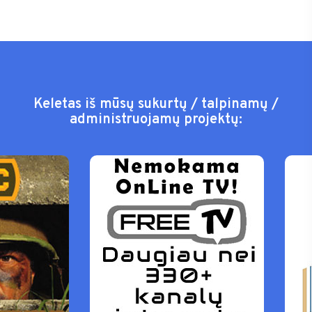
Keletas iš mūsų sukurtų / talpinamų /
administruojamų projektų: