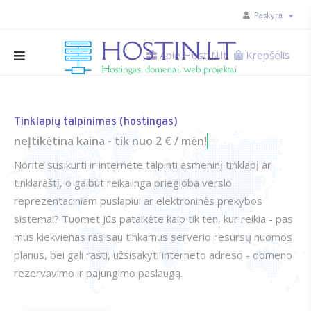
Paskyra
Apie HostIN.lt
Krepšelis
Tinklapių talpinimas (hostingas)
neĮtikėtina kaina - tik nuo 2 € / mėn!*
Norite susikurti ir internete talpinti asmeninį tinklapį ar
tinklaraštį, o galbūt reikalinga priegloba verslo
reprezentaciniam puslapiui ar elektroninės prekybos
sistemai? Tuomet Jūs pataikėte kaip tik ten, kur reikia - pas
mus kiekvienas ras sau tinkamus serverio resursų nuomos
planus, bei gali rasti, užsisakyti interneto adreso - domeno
rezervavimo ir pajungimo paslaugą.