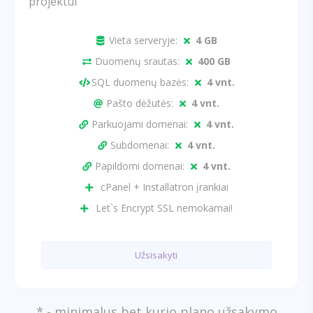
projektui
Vieta serveryje:
4 GB
Duomenų srautas:
400 GB
SQL duomenų bazės:
4 vnt.
Pašto dėžutės:
4 vnt.
Parkuojami domenai:
4 vnt.
Subdomenai:
4 vnt.
Papildomi domenai:
4 vnt.
cPanel + Installatron įrankiai
Let`s Encrypt SSL nemokamai!
Užsisakyti
* - minimalus bet kurio plano užsakymo